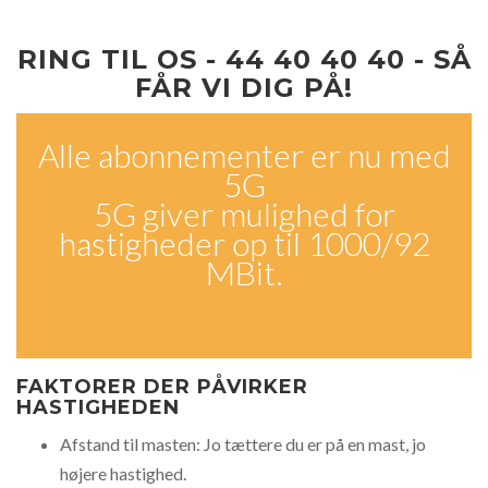
RING TIL OS - 44 40 40 40 - SÅ
FÅR VI DIG PÅ!
Alle abonnementer er nu med
5G
5G giver mulighed for
hastigheder op til 1000/92
MBit.
FAKTORER DER PÅVIRKER
HASTIGHEDEN
Afstand til masten: Jo tættere du er på en mast, jo
højere hastighed.