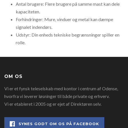
Antal brugere: Flere brugere på samme mast kan dele
kapaciteten.
Forhindringer: Mure, vinduer og metal kan dæmpe
signalet indendørs.
Udstyr: Din enheds tekniske begrænsninger spiller en
rolle.
OM OS
Vi er et fynsk teleselskab med kontor i centrum af Odense,
hvorfra vi leverer løsninger til både private og erhverv.
Vi er etableret i 2005 og er ejet af Direktøren selv.
SYNES GODT OM OS PÅ FACEBOOK