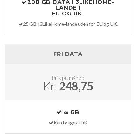
200 GB DATA I 3LIKEHOME-
LANDE I
EU OG UK.
25 GB i 3LikeHome-lande uden for EU og UK.
FRI DATA
Pris pr. måned
Kr.
248,75
∞ GB
Kan bruges i DK